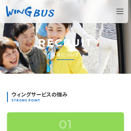
ホーム
RECRUIT
新着情報
採用について
観光・貸切バス事業
車両紹介
ウィングサービスの強み
STRONG POINT
路線バス事業
01
安全への取り組み